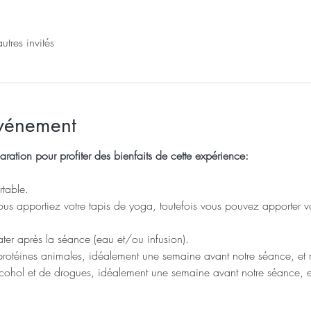
tres invités
événement
aration pour profiter des bienfaits de cette expérience: 
table.
vous apportiez votre tapis de yoga, toutefois vous pouvez apporter vot
ter après la séance (eau et/ou infusion).
protéines animales, idéalement une semaine avant notre séance, e
lcohol et de drogues, idéalement une semaine avant notre séance,