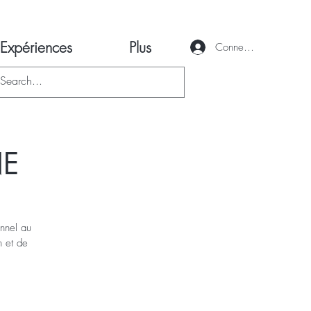
Expériences
Plus
Connexion
NE
onnel au
n et de