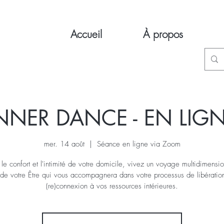
Accueil
À propos
NNER DANCE - EN LIG
mer. 14 août
  |  
Séance en ligne via Zoom
le confort et l'intimité de votre domicile, vivez un voyage multidimensi
de votre Être qui vous accompagnera dans votre processus de libératio
(re)connexion à vos ressources intérieures.