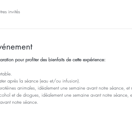
res invités
événement
aration pour profiter des bienfaits de cette expérience: 
table.
ter après la séance (eau et/ou infusion).
protéines animales, idéalement une semaine avant notre séance, e
lcohol et de drogues, idéalement une semaine avant notre séance,
 avant notre séance.