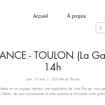
Accueil
À propos
ANCE - TOULON (La Gar
14h
sam. 10 mai
  |  
105 Mnt du Thouar
 Dance est un voyage intérieur; une exploration de votre Être qui vous p
s libérer, de vous (re)connecter à votre essence et d'incarner votre grand