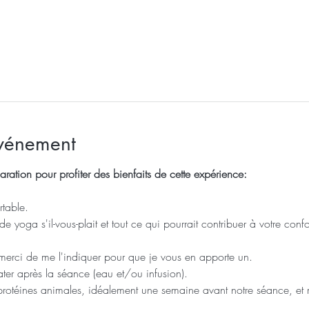
événement
aration pour profiter des bienfaits de cette expérience: 
table.
de yoga s'il-vous-plait et tout ce qui pourrait contribuer à votre con
merci de me l'indiquer pour que je vous en apporte un.
ter après la séance (eau et/ou infusion).
protéines animales, idéalement une semaine avant notre séance, e